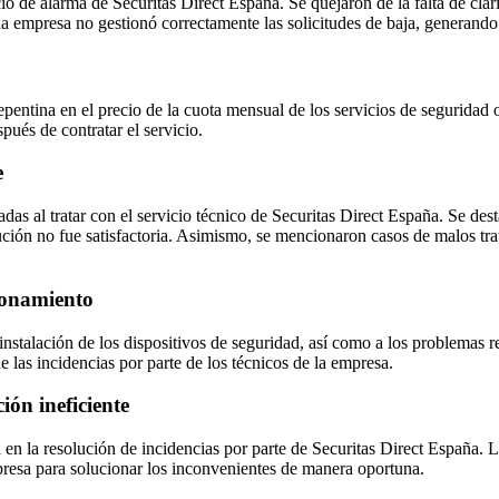
cio de alarma de Securitas Direct España. Se quejaron de la falta de clar
a empresa no gestionó correctamente las solicitudes de baja, generando
 repentina en el precio de la cuota mensual de los servicios de segurida
pués de contratar el servicio.
e
das al tratar con el servicio técnico de Securitas Direct España. Se dest
ución no fue satisfactoria. Asimismo, se mencionaron casos de malos trat
cionamiento
instalación de los dispositivos de seguridad, así como a los problemas 
de las incidencias por parte de los técnicos de la empresa.
ión ineficiente
en la resolución de incidencias por parte de Securitas Direct España. L
presa para solucionar los inconvenientes de manera oportuna.