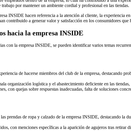
re empleados dentro de la empresa, lo cual ha contribuido a una experien
e trabajo por mantener un ambiente cordial y profesional en las tiendas.
presa INSIDE hacen referencia a la atención al cliente, la experiencia en 
 han contribuido a generar valor y satisfacción en los consumidores que 
os hacia la empresa INSIDE
cias con la empresa INSIDE, se pueden identificar varios temas recurren
xperiencia de hacerse miembros del club de la empresa, destacando probl
mala organización logística y el abastecimiento deficiente en las tiendas
ones, con quejas sobre respuestas inadecuadas, falta de soluciones conc
e las prendas de ropa y calzado de la empresa INSIDE, destacando la d
jidos, con menciones específicas a la aparición de agujeros tras retirar d