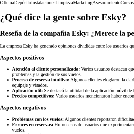
Oficina
Depósito
Instalaciones
Limpieza
Marketing
Asesoramiento
Cursos
¿Qué dice la gente sobre Esky?
Reseña de la compañía Esky: ¿Merece la pen
La empresa Esky ha generado opiniones divididas entre los usuarios que
Aspectos positivos
Atención al cliente personalizada:
Varios usuarios destacan que
problemas y la gestión de sus vuelos.
Proceso de reserva intuitivo:
Algunos clientes elogiaron la clar
equipaje y visados.
Aplicación útil:
Se destacó la utilidad de la aplicación móvil de 
Precios competitivos:
Varios usuarios mencionaron haber encontr
Aspectos negativos
Problemas con los vuelos:
Algunos clientes reportaron dificulta
Errores en reservas:
Hubo casos de usuarios que experimentaron 
vuelos.