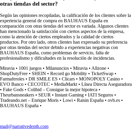
otras tiendas del sector?
Según las opiniones recopiladas, la calificación de los clientes sobre la
experiencia general de compra en BAUHAUS España en
comparación con otras tiendas del sector es variada. Algunos clientes
han mencionado la satisfacción con ciertos aspectos de la empresa,
como la atención de ciertos empleados y la calidad de ciertos
productos. Por otro lado, otros clientes han expresado su preferencia
por otras tiendas del sector debido a experiencias negativas con
BAUHAUS España, como problemas de servicio, falta de
profesionalismo y dificultades en la resolución de incidencias.
Miravia
•
1001 juegos
•
Milanuncios
•
Miravia
•
Allzone
•
ShopDutyFree
•
SHEIN
•
Record go Mobility
•
TicketSwap
•
Farmaferoles
•
DR SMILE ES
•
Clicars
•
MONOPOLY Casino
•
EVO Banco
•
CECOTEC
•
MediaMarkt
•
Línea Directa Aseguradora
•
Fake Gods
•
Colibid – Consigue la mejor hipoteca
•
Theurbansneakers
•
SEUR
•
Instant Gaming
•
IATI Seguros
•
Tradeando.net – Enrique Moris
•
Lowi
•
Raisin España
•
ovb.es
•
BAUHAUS España
•
mail@narrativedepth.com